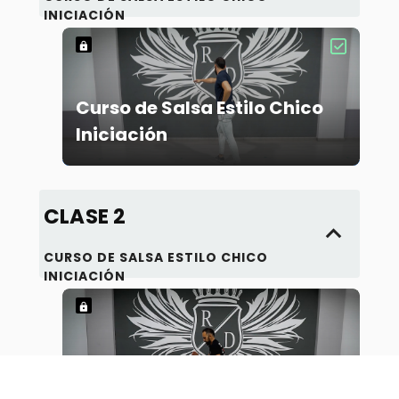
A
INICIACIÓN
Curso de Salsa Estilo Chico
Iniciación
CLASE 2
CURSO DE SALSA ESTILO CHICO
INICIACIÓN
Curso de Salsa Estilo Chico
Iniciación