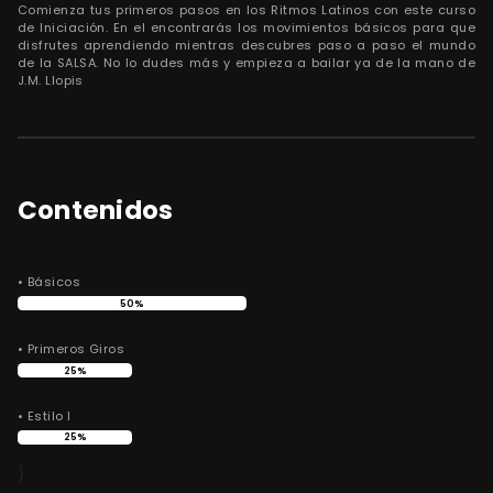
Comienza tus primeros pasos en los Ritmos Latinos con este curso
de Iniciación. En el encontrarás los movimientos básicos para que
disfrutes aprendiendo mientras descubres paso a paso el mundo
de la SALSA. No lo dudes más y empieza a bailar ya de la mano de
J.M. Llopis
Contenidos
• Básicos
50%
• Primeros Giros
25%
• Estilo I
25%
}