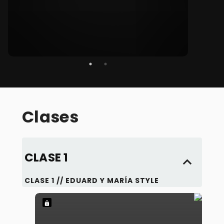
recon
la cr
en el
Nuest
nuest
Ademá
es in
repro
digita
Clases
Como 
lleva
impar
escen
Nuest
CLASE 1
bacha
inspi
CLASE 1 // EDUARD Y MARÍA STYLE
edade