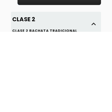
CLASE 2
CLASE 2 BACHATA TRADICIONAL
PAREJAS
Clase 2 Bachata Tradicional
Parejas
CLASE 3
CLASE 3 BACHATA TRADICIONAL
PAREJA