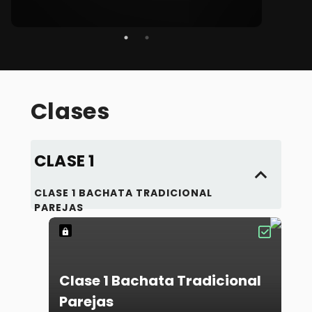
Campe
"SI
- MI
Clases
CLASE 1
CLASE 1 BACHATA TRADICIONAL
PAREJAS
Clase 1 Bachata Tradicional
Parejas