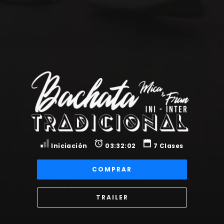
Iniciación
03:32:02
7 Clases
COMPRAR
TRAILER