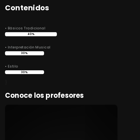
Contenidos
• Básicos Tradicional
40%
• Interpretación Musical
30%
• Estilo
30%
}
Conoce los profesores
Mi
Bac