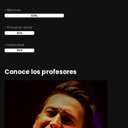
• Básicos
50%
• Primeros Giros
25%
• Habilidad
25%
}
Conoce los profesores
Al
Espe
Bio